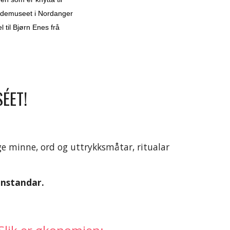
ygdemuseet i Nordanger
 til Bjørn Enes frå
SÉET!
ge minne, ord og uttrykksmåtar, ritualar
enstandar.