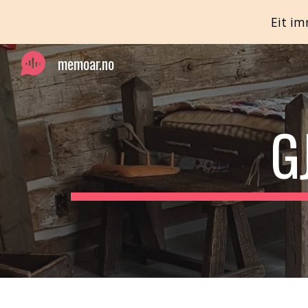
Eit im
Sk
memoar.no
G