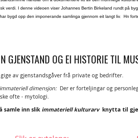
isk verdi. I denne videoen viser Johannes Bertin Birkeland rundt på b
 har bygd opp den imponerande samlinga gjennom eit langt liv. Hn fortel
IN GJENSTAND OG EI HISTORIE TIL MU
gige av gjenstandsgåver frå private og bedrifter.
immateriell dimensjon:
Der er forteljingar og personle
ske ofte - mytologi.
 samle inn slik
immateriell kulturarv
knytta til gj