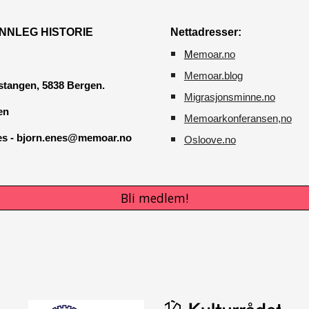
NNLEG HISTORIE
Nettadresser:
M
emoar.no
Memoar.blog
tangen, 5838 Bergen.
M
igrasjonsminne.no
en
Memoarkonferansen
,no
nes - bjorn.enes@memoar.no
O
sloove.no
Bli medlem!