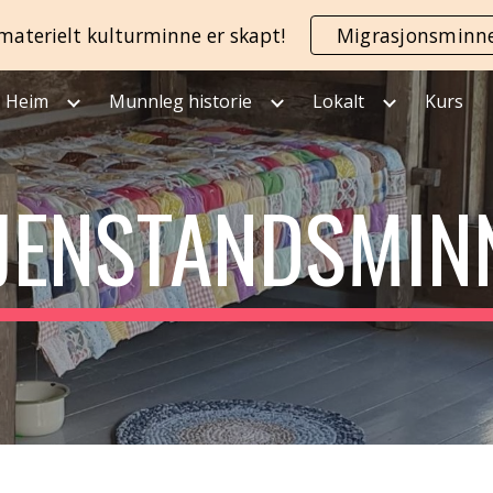
materielt kulturminne er skapt!
Migrasjonsminn
ip to main content
Skip to navigat
Heim
Munnleg historie
Lokalt
Kurs
JENSTANDSMIN