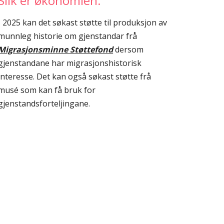
Slik er økonomien:
I 2025 kan det søkast støtte til produksjon av
munnleg historie om gjenstandar frå
Migrasjonsminne Støttefond
dersom
gjenstandane har migrasjonshistorisk
interesse. Det kan også søkast støtte frå
musé som kan få bruk for
gjenstandsforteljingane.