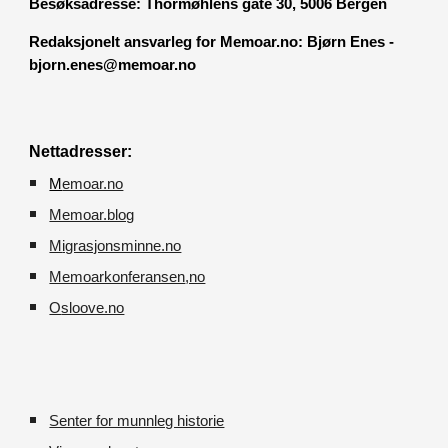
Besøksadresse:
Thormøhlens gate 30, 5006 Bergen
Redaksjonelt ansvarleg for Memoar.no: Bjørn Enes -
bjorn.enes@memoar.no
Nettadresser:
M
emoar.no
Memoar.blog
M
igrasjonsminne.no
Memoarkonferansen
,no
O
sloove.no
Senter for munnleg historie