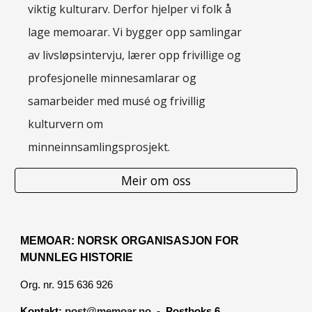
viktig kulturarv. Derfor hjelper vi folk å
lage memoarar. Vi bygger opp samlingar
av livsløpsintervju, lærer opp frivillige og
profesjonelle minnesamlarar og
samarbeider med musé og frivillig
kulturvern om
minneinnsamlingsprosjekt.
Meir om oss
MEMOAR: NORSK ORGANISASJON FOR
MUNNLEG HISTORIE
Org. nr. 915 636 926
Kontakt:
post@memoar.no
- Postboks 6