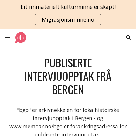
Eit immaterielt kulturminne er skapt!
Skip to main content
Skip to navigation
Migrasjonsminne.no
PUBLISERTE
INTERVJUOPPTAK FRÅ
BERGEN
"bgo" er arkivnøkkelen for lokalhistoirske
intervjuopptak i Bergen - og
www.memoar.no/bgo
er forankringsadressa for
publiserte intervjuopptak.