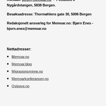
Nygårdstangen, 5838 Bergen.
Besøksadresse:
Thormøhlens gate 30, 5006 Bergen
Redaksjonelt ansvarleg for Memoar.no: Bjørn Enes -
bjorn.enes@memoar.no
Nettadresser:
M
emoar.no
Memoar.blog
M
igrasjonsminne.no
Memoarkonferansen
,no
O
sloove.no