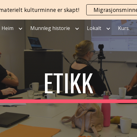
materielt kulturminne er skapt!
Migrasjonsminn
ip to main content
Skip to navigat
Heim
Munnleg historie
Lokalt
Kurs
ETIKK