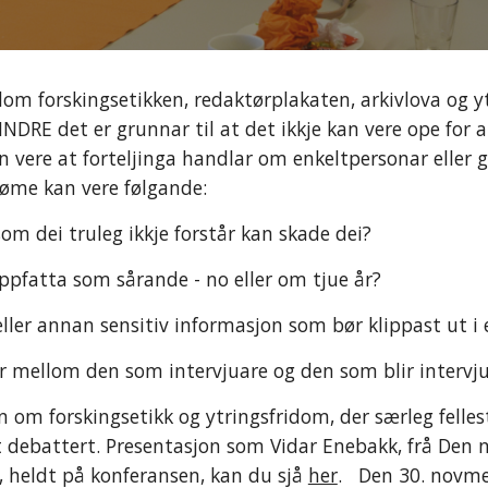
m forskingsetikken, redaktørplakaten, arkivlova og ytr
INDRE det er grunnar til at det ikkje kan vere ope for 
an vere at forteljinga handlar om enkeltpersonar eller g
døme kan vere følgande:
som dei truleg ikkje forstår kan skade dei?
ppfatta som sårande - no eller om tjue år?
 eller annan sensitiv informasjon som bør klippast ut i
lar mellom den som intervjuare og den som blir intervj
m forskingsetikk og ytringsfridom, der særleg felles
 debattert. Presentasjon som Vidar Enebakk, frå Den n
heldt på konferansen, kan du sjå
her
. Den 30. novm