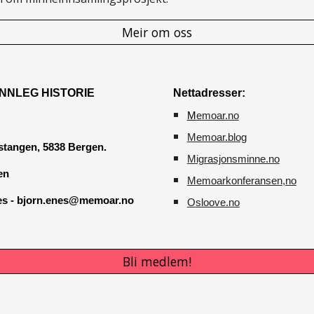
Meir om oss
NNLEG HISTORIE
Nettadresser:
M
emoar.no
Memoar.blog
tangen, 5838 Bergen.
M
igrasjonsminne.no
en
Memoarkonferansen
,no
nes - bjorn.enes@memoar.no
O
sloove.no
Bli medlem!