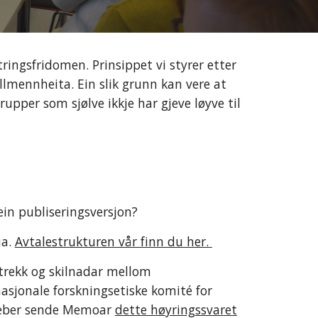
ingsfridomen. Prinsippet vi styrer etter
allmennheita. Ein slik grunn kan vere at
rupper som sjølve ikkje har gjeve løyve til
 ein publiseringsversjon?
ua.
Avtalestrukturen vår finn du her.
trekk og skilnadar mellom
asjonale forskningsetiske komité for
eber sende Memoar
dette høyringssvaret