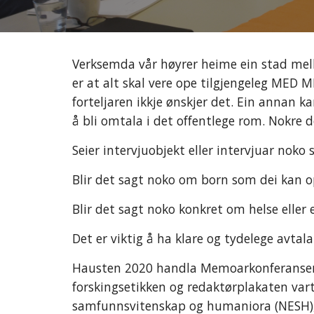
Verksemda vår høyrer heime ein stad mello
er at alt skal vere ope tilgjengeleg MED M
forteljaren ikkje ønskjer det. Ein annan k
å bli omtala i det offentlege rom. Nokre 
Seier intervjuobjekt eller intervjuar noko 
Blir det sagt noko om born som dei kan o
Blir det sagt noko konkret om helse eller
Det er viktig å ha klare og tydelege avta
Hausten 2020 handla Memoarkonferansen o
forskingsetikken og redaktørplakaten vart
samfunnsvitenskap og humaniora (NESH), 