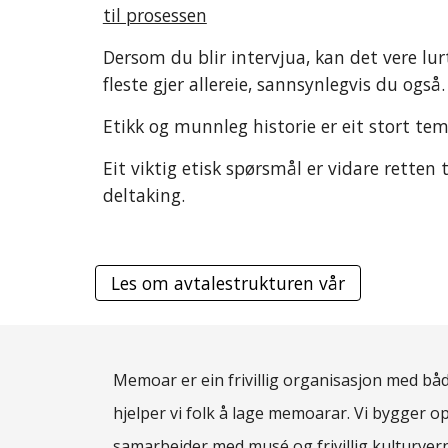
til prosessen
Dersom du blir intervjua, kan det vere lurt
fleste gjer allereie, sannsynlegvis du også
Etikk og munnleg historie er eit stort te
Eit viktig etisk spørsmål er vidare rette
deltaking.
Les om avtalestrukturen vår
Memoar er ein frivillig organisasjon med både
hjelper vi folk å lage memoarar. Vi bygger o
samarbeider med musé og frivillig kulturve