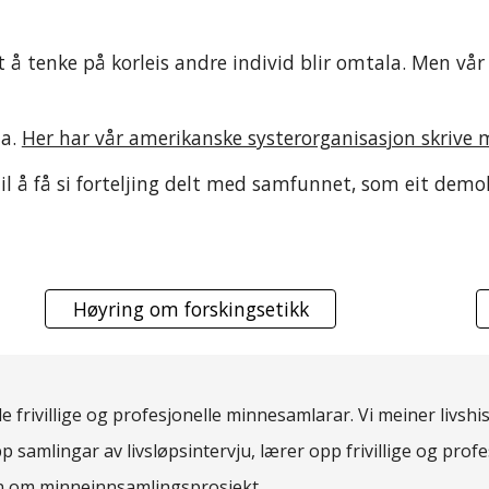
 å tenke på korleis andre individ blir omtala. Men vår 
.
ma.
Her har vår amerikanske systerorganisasjon skrive 
n til å få si forteljing delt med samfunnet, som eit de
Høyring om forskingsetikk
 frivillige og profesjonelle minnesamlarar. Vi meiner livshis
pp samlingar av livsløpsintervju, lærer opp frivillige og pro
rn om minneinnsamlingsprosjekt.