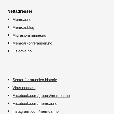
Nettadresser:
M
emoar.no
Memoar.blog
M
igrasjonsminne.no
Memoarkonferansen
,no
O
sloove.no
Senter for munnleg historie
Virus podcast
Facebook.com/groups/memoar.no
Facebook.com/memoar.no
Instagram .com/memoar.no