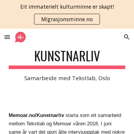
Eit immaterielt kulturminne er skapt!
Skip to main content
Skip to navigation
Migrasjonsminne.no
KUNSTNARLIV
Samarbeide med Tekstlab, Oslo
Memoar.no/Kunstnarliv 
starta som eit samarbeid 
mellom
Tekstlab
 og Memoar våren 2018. I juni 
same år vart det gjort åtte intervjuopptak med nokre 