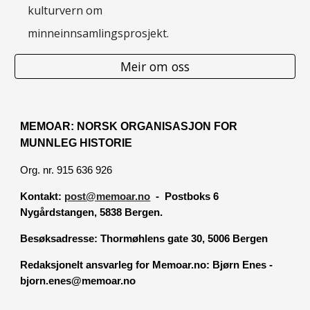
kulturvern om
minneinnsamlingsprosjekt.
Meir om oss
MEMOAR: NORSK ORGANISASJON FOR
MUNNLEG HISTORIE
Org. nr. 915 636 926
Kontakt:
post@memoar.no
- Postboks 6
Nygårdstangen, 5838 Bergen.
Besøksadresse:
Thormøhlens gate 30, 5006 Bergen
Redaksjonelt ansvarleg for Memoar.no: Bjørn Enes -
bjorn.enes@memoar.no