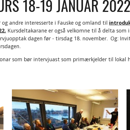
RS 18-19 JANUAR 2022
og andre interesserte i 
Fauske og omland 
til 
introdu
22.
Kursdeltakarane er også velkomne til å delta som in
rvjuopptak dagen før - tirsdag 18. november.  
Og: Invi
ursdagen. 
onar som bør intervjuast som primærkjelder til lokal his