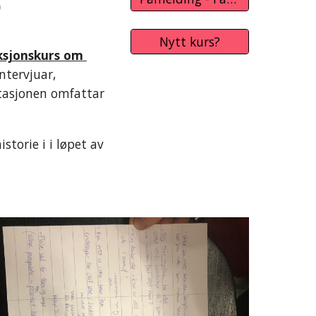
 
Nytt kurs?
ksjonskurs om 
tervjuar, 
tasjonen omfattar 
torie i i løpet av 