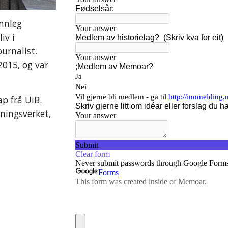
nnleg 
v i 
rnalist. 
015, og var 
p frå UiB. 
ingsverket, 