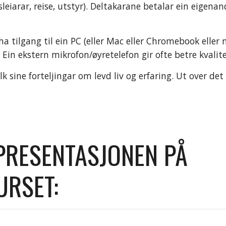
iarar, reise, utstyr). Deltakarane betalar ein eigenand
a tilgang til ein PC (eller Mac eller Chromebook eller n
n ekstern mikrofon/øyretelefon gir ofte betre kvalitet
lk sine forteljingar om levd liv og erfaring. Ut over de
RESENTASJONEN PÅ 
URSET: