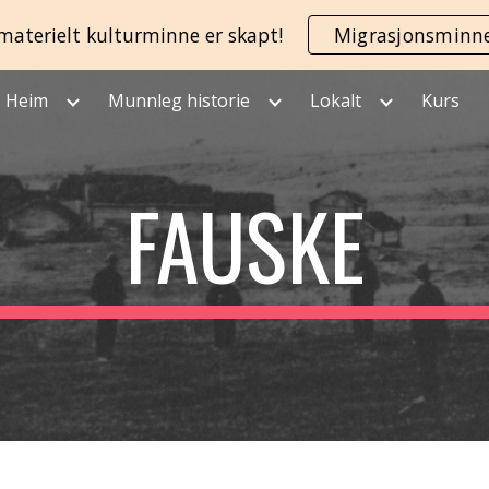
materielt kulturminne er skapt!
Migrasjonsminn
ip to main content
Skip to navigat
Heim
Munnleg historie
Lokalt
Kurs
FAUSKE