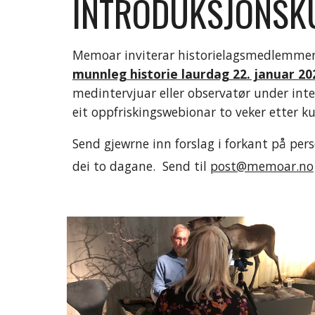
INTRODUKSJONSKU
Memoar 
inviterar historielagsmedlemmer 
munnleg historie 
laurdag 22
. januar 20
medintervjuar eller observatør under inte
eit oppfriskingswebionar to veker etter k
Send gjewrne inn forslag i forkant på pers
dei to dagane.  Send til 
post@memoar.no