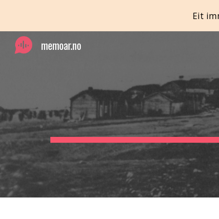
Eit im
Sk
memoar.no