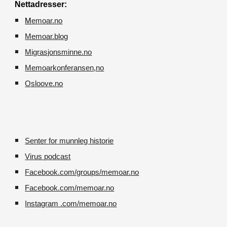
Nettadresser:
M
emoar.no
Memoar.blog
M
igrasjonsminne.no
Memoarkonferansen
,no
O
sloove.no
Senter for munnleg historie
Virus podcast
Facebook.com/groups/memoar.no
Facebook.com/memoar.no
Instagram .com/memoar.no