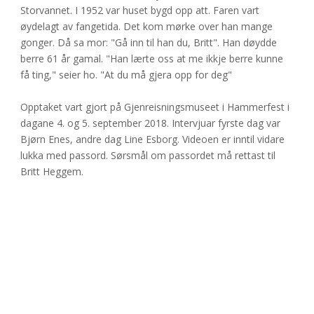
Storvannet. I 1952 var huset bygd opp att. Faren vart 
øydelagt av fangetida. Det kom mørke over han mange 
gonger. Då sa mor: "Gå inn til han du, Britt". Han døydde 
berre 61 år gamal. "Han lærte oss at me ikkje berre kunne 
få ting," seier ho. "At du må gjera opp for deg"
Opptaket vart gjort på Gjenreisningsmuseet i Hammerfest i 
dagane 4. og 5. september 2018. Intervjuar fyrste dag var 
Bjørn Enes, andre dag Line Esborg. Videoen er inntil vidare 
lukka med passord. Sørsmål om passordet må rettast til 
Britt Heggem. 