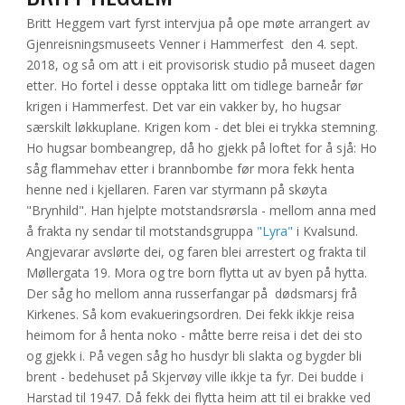
Britt Heggem vart fyrst intervjua på ope møte arrangert av 
Gjenreisningsmuseets Venner i Hammerfest  den 4. sept. 
2018, og så om att i eit provisorisk studio på museet dagen 
etter. Ho fortel i desse opptaka litt om tidlege barneår før 
krigen i Hammerfest. Det var ein vakker by, ho hugsar 
særskilt løkkuplane. Krigen kom - det blei ei trykka stemning. 
Ho hugsar bombeangrep, då ho gjekk på loftet for å sjå: Ho 
såg flammehav etter i brannbombe før mora fekk henta 
henne ned i kjellaren. Faren var styrmann på skøyta 
"Brynhild". Han hjelpte motstandsrørsla - mellom anna med 
å frakta ny sendar til motstandsgruppa 
"Lyra"
 i Kvalsund. 
Angjevarar avslørte dei, og faren blei arrestert og frakta til 
Møllergata 19. Mora og tre born flytta ut av byen på hytta. 
Der såg ho mellom anna russerfangar på  dødsmarsj frå 
Kirkenes. Så kom evakueringsordren. Dei fekk ikkje reisa 
heimom for å henta noko - måtte berre reisa i det dei sto 
og gjekk i. På vegen såg ho husdyr bli slakta og bygder bli 
brent - bedehuset på Skjervøy ville ikkje ta fyr. Dei budde i 
Harstad til 1947. Då fekk dei flytta heim att til ei brakke ved 