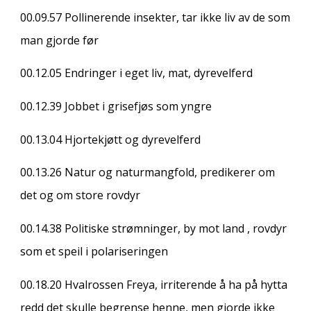
00.09.57
Pollinerende insekter, tar ikke liv av de som
man gjorde før
00.12.05
Endringer i eget liv, mat, dyrevelferd
00.12.39
Jobbet i grisefjøs som yngre
00.13.04
Hjortekjøtt og dyrevelferd
00.13.26
Natur og naturmangfold, predikerer om
det og om store rovdyr
00.14.38
Politiske strømninger, by mot land , rovdyr
som et speil i polariseringen
00.18.20
Hvalrossen Freya, irriterende å ha på hytta
redd det skulle begrense henne, men gjorde ikke