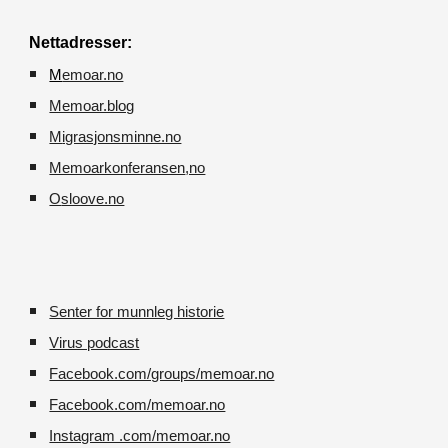
Nettadresser:
M
emoar.no
Memoar.blog
M
igrasjonsminne.no
Memoarkonferansen
,no
O
sloove.no
Senter for munnleg historie
Virus podcast
Facebook.com/groups/memoar.no
Facebook.com/memoar.no
Instagram .com/memoar.no