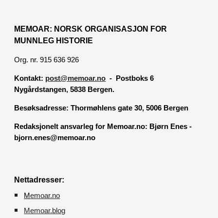
MEMOAR: NORSK ORGANISASJON FOR
MUNNLEG HISTORIE
Org. nr. 915 636 926
Kontakt:
post@memoar.no
- Postboks 6
Nygårdstangen, 5838 Bergen.
Besøksadresse:
Thormøhlens gate 30, 5006 Bergen
Redaksjonelt ansvarleg for Memoar.no: Bjørn Enes -
bjorn.enes@memoar.no
Nettadresser:
M
emoar.no
Memoar.blog