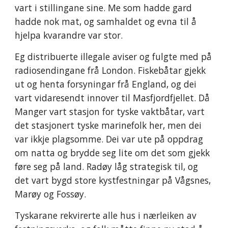
vart i stillingane sine. Me som hadde gard
hadde nok mat, og samhaldet og evna til å
hjelpa kvarandre var stor.
Eg distribuerte illegale aviser og fulgte med på
radiosendingane frå London. Fiskebåtar gjekk
ut og henta forsyningar frå England, og dei
vart vidaresendt innover til Masfjordfjellet. Då
Manger vart stasjon for tyske vaktbåtar, vart
det stasjonert tyske marinefolk her, men dei
var ikkje plagsomme. Dei var ute på oppdrag
om natta og brydde seg lite om det som gjekk
føre seg på land. Radøy låg strategisk til, og
det vart bygd store kystfestningar på Vågsnes,
Marøy og Fossøy.
Tyskarane rekvirerte alle hus i nærleiken av