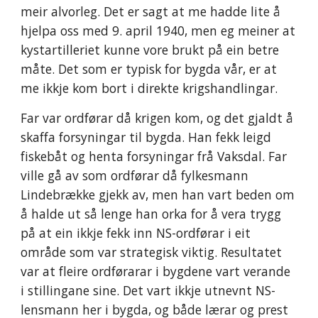
meir alvorleg. Det er sagt at me hadde lite å
hjelpa oss med 9. april 1940, men eg meiner at
kystartilleriet kunne vore brukt på ein betre
måte. Det som er typisk for bygda vår, er at
me ikkje kom bort i direkte krigshandlingar.
Far var ordførar då krigen kom, og det gjaldt å
skaffa forsyningar til bygda. Han fekk leigd
fiskebåt og henta forsyningar frå Vaksdal. Far
ville gå av som ordførar då fylkesmann
Lindebrække gjekk av, men han vart beden om
å halde ut så lenge han orka for å vera trygg
på at ein ikkje fekk inn NS-ordførar i eit
område som var strategisk viktig. Resultatet
var at fleire ordførarar i bygdene vart verande
i stillingane sine. Det vart ikkje utnevnt NS-
lensmann her i bygda, og både lærar og prest