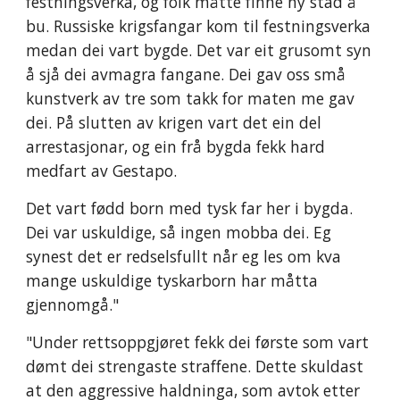
festningsverka, og folk måtte finne ny stad å
bu. Russiske krigsfangar kom til festningsverka
medan dei vart bygde. Det var eit grusomt syn
å sjå dei avmagra fangane. Dei gav oss små
kunstverk av tre som takk for maten me gav
dei. På slutten av krigen vart det ein del
arrestasjonar, og ein frå bygda fekk hard
medfart av Gestapo.
Det vart fødd born med tysk far her i bygda.
Dei var uskuldige, så ingen mobba dei. Eg
synest det er redselsfullt når eg les om kva
mange uskuldige tyskarborn har måtta
gjennomgå."
"Under rettsoppgjøret fekk dei første som vart
dømt dei strengaste straffene. Dette skuldast
at den aggressive haldninga, som avtok etter