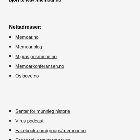
bjorn.enes@memoar.no
Nettadresser:
M
emoar.no
Memoar.blog
M
igrasjonsminne.no
Memoarkonferansen
,no
O
sloove.no
Senter for munnleg historie
Virus podcast
Facebook.com/groups/memoar.no