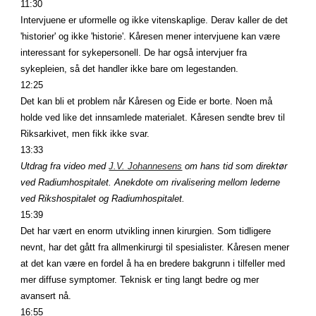
11:30
Intervjuene er uformelle og ikke vitenskaplige. Derav kaller de det 
'historier' og ikke 'historie'. Kåresen mener intervjuene kan være 
interessant for sykepersonell. De har også intervjuer fra 
sykepleien, så det handler ikke bare om legestanden.
12:25
Det kan bli et problem når Kåresen og Eide er borte. Noen må 
holde ved like det innsamlede materialet. Kåresen sendte brev til 
Riksarkivet, men fikk ikke svar.
13:33
Utdrag fra video med
J.V. Johannesens
 om hans tid som direktør 
ved Radiumhospitalet. Anekdote om rivalisering mellom lederne 
ved Rikshospitalet og Radiumhospitalet.
15:39
Det har vært en enorm utvikling innen kirurgien. Som tidligere 
nevnt, har det gått fra allmenkirurgi til spesialister. Kåresen mener 
at det kan være en fordel å ha en bredere bakgrunn i tilfeller med 
mer diffuse symptomer. Teknisk er ting langt bedre og mer 
avansert nå.
16:55