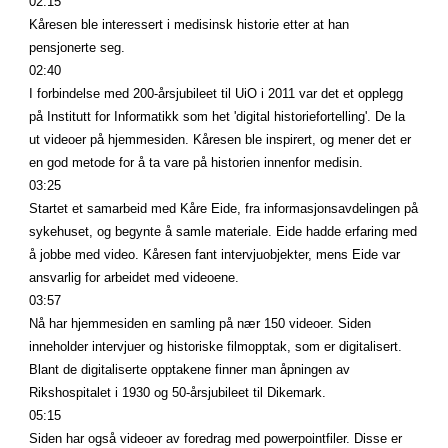
02:15
Kåresen ble interessert i medisinsk historie etter at han 
pensjonerte seg.
02:40
I forbindelse med 200-årsjubileet til UiO i 2011 var det et opplegg 
på Institutt for Informatikk som het 'digital historiefortelling'. De la 
ut videoer på hjemmesiden. Kåresen ble inspirert, og mener det er 
en god metode for å ta vare på historien innenfor medisin.
03:25
Startet et samarbeid med Kåre Eide, fra informasjonsavdelingen på 
sykehuset, og begynte å samle materiale. Eide hadde erfaring med 
å jobbe med video. Kåresen fant intervjuobjekter, mens Eide var 
ansvarlig for arbeidet med videoene.
03:57
Nå har hjemmesiden en samling på nær 150 videoer. Siden 
inneholder intervjuer og historiske filmopptak, som er digitalisert. 
Blant de digitaliserte opptakene finner man åpningen av 
Rikshospitalet i 1930 og 50-årsjubileet til Dikemark.
05:15
Siden har også videoer av foredrag med powerpointfiler. Disse er 