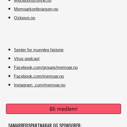
M
igrasjonsminne.no
Memoarkonferansen
,no
O
sloove.no
Senter for munnleg historie
Virus podcast
Facebook.com/groups/memoar.no
Facebook.com/memoar.no
Instagram .com/memoar.no
Bli medlem!
SAMARBEIDSPARTNARAR OG SPONSORER: