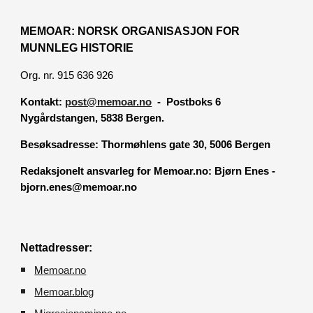
MEMOAR: NORSK ORGANISASJON FOR
MUNNLEG HISTORIE
Org. nr. 915 636 926
Kontakt:
post@memoar.no
- Postboks 6
Nygårdstangen, 5838 Bergen.
Besøksadresse:
Thormøhlens gate 30, 5006 Bergen
Redaksjonelt ansvarleg for Memoar.no: Bjørn Enes -
bjorn.enes@memoar.no
Nettadresser:
M
emoar.no
Memoar.blog