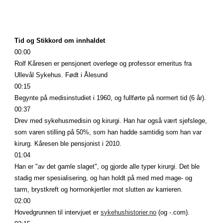
Tid og Stikkord om innhaldet
00:00
Rolf Kåresen er pensjonert overlege og professor emeritus fra 
Ullevål Sykehus. Født i Ålesund
00:15
Begynte på medisinstudiet i 1960, og fullførte på normert tid (6 år).
00:37
Drev med sykehusmedisin og kirurgi. Han har også vært sjefslege, 
som varen stilling på 50%, som han hadde samtidig som han var 
kirurg. Kåresen ble pensjonist i 2010.
01:04
Han er "av det gamle slaget", og gjorde alle typer kirurgi. Det ble 
stadig mer spesialisering, og han holdt på med med mage- og 
tarm, brystkreft og hormonkjertler mot slutten av karrieren.
02:00
Hovedgrunnen til intervjuet er
sykehushistorier.no
 (og -.com).