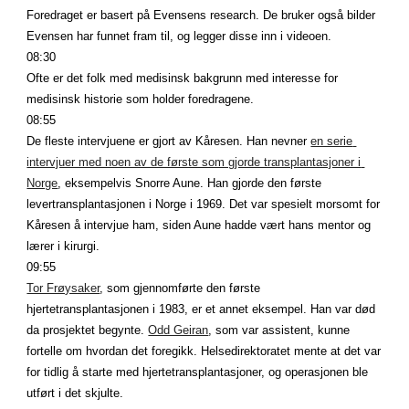
Foredraget er basert på Evensens research. De bruker også bilder 
Evensen har funnet fram til, og legger disse inn i videoen.
08:30
Ofte er det folk med medisinsk bakgrunn med interesse for 
medisinsk historie som holder foredragene.
08:55
De fleste intervjuene er gjort av Kåresen. Han nevner
en serie 
intervjuer med noen av de første som gjorde transplantasjoner i 
Norge
, eksempelvis Snorre Aune. Han gjorde den første 
levertransplantasjonen i Norge i 1969. Det var spesielt morsomt for 
Kåresen å intervjue ham, siden Aune hadde vært hans mentor og 
lærer i kirurgi.
09:55
Tor Frøysaker
, som gjennomførte den første 
hjertetransplantasjonen i 1983, er et annet eksempel. Han var død 
da prosjektet begynte.
Odd Geiran
, som var assistent, kunne 
fortelle om hvordan det foregikk. Helsedirektoratet mente at det var 
for tidlig å starte med hjertetransplantasjoner, og operasjonen ble 
utført i det skjulte.