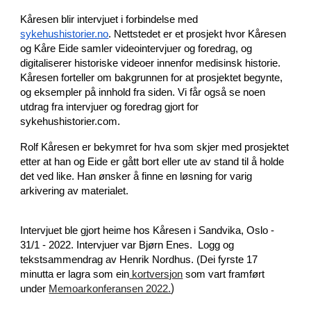
Kåresen blir intervjuet i forbindelse med
sykehushistorier.no
. Nettstedet er et prosjekt hvor Kåresen 
og Kåre Eide samler videointervjuer og foredrag, og 
digitaliserer historiske videoer innenfor medisinsk historie. 
Kåresen forteller om bakgrunnen for at prosjektet begynte, 
og eksempler på innhold fra siden. Vi får også se noen 
utdrag fra intervjuer og foredrag gjort for 
sykehushistorier.com. 
Rolf Kåresen er bekymret for hva som skjer med prosjektet 
etter at han og Eide er gått bort eller ute av stand til å holde 
det ved like. Han ønsker å finne en løsning for varig 
arkivering av materialet.
Intervjuet ble gjort heime hos Kåresen i Sandvika, Oslo - 
31/1 - 2022. Intervjuer var Bjørn Enes.  Logg og 
tekstsammendrag av Henrik Nordhus. (Dei fyrste 17 
minutta er lagra som ein
 kortversjon
 som vart framført 
)
under 
Memoarkonferansen 2022.