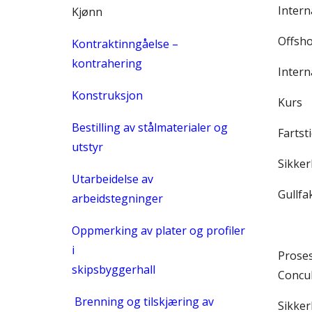
Intern
Kjønn
Offsho
Kontraktinngåelse –
kontrahering
Intern
Konstruksjon
Kurs
Bestilling av stålmaterialer og
Fartst
utstyr
Sikker
Utarbeidelse av
Gullfa
arbeidstegninger
Oppmerking av plater og profiler
i
Proses
skipsbyggerhall
Concu
Brenning og tilskjæring av
Sikker