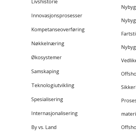
Livshistorie
Nybyg
Innovasjonsprosesser
Nybyg
Kompetanseoverføring
Fartst
Nøkkelnæring
Nybyg
Økosystemer
Vedlik
Samskaping
Offsho
Teknologiutvikling
Sikke
Spesialisering
Proses
Internasjonalisering
materia
By vs. Land
Offsho