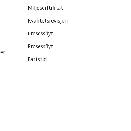
Miljøserftifikat
Kvalitetsrevisjon
Prosessflyt
Prosessflyt
ser
Fartstid