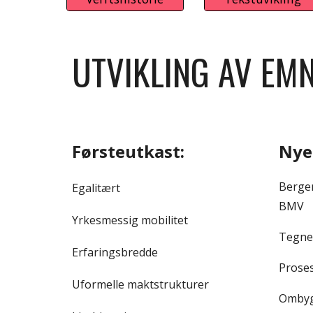
UTVIKLING AV
EMN
Førsteutkast:
Nye 
Berge
Egalitært
BMV
Yrkesmessig mobilitet
Tegne
Erfaringsbredde
Proses
Uformelle maktstrukturer
Ombyg