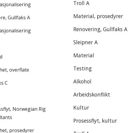
Troll A
asjonalisering
Material, prosedyrer
re, Gullfaks A
Renovering, Gullfaks A
asjonalisering
Sleipner A
Material
id
Testing
het, overflate
Alkohol
ks C
Arbeidskonflikt
Kultur
sflyt, Norwegian Rig
ltants
Prosessflyt, kultur
het, prosedyrer