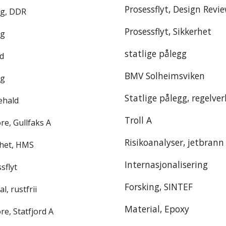
Prosessflyt, Design Revi
g, DDR
Prosessflyt, Sikkerhet
g
statlige pålegg
id
BMV Solheimsviken
g
Statlige pålegg, regelver
ehald
Troll A
re, Gullfaks A
Risikoanalyser, jetbrann
rhet, HMS
Internasjonalisering
sflyt
Forsking, SINTEF
l, rustfrii
Material, Epoxy
re, Statfjord A