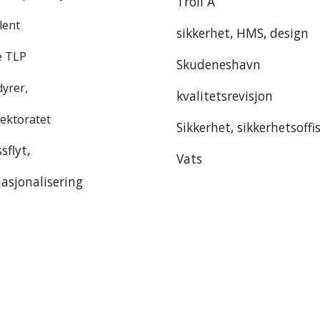
Troll A
lent
sikkerhet, HMS, design
e TLP
Skudeneshavn
yrer,
kvalitetsrevisjon
rektoratet
Sikkerhet, sikkerhetsoffi
sflyt,
Vats
nasjonalisering