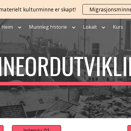
materielt kulturminne er skapt!
Migrasjonsminn
ip to main content
Skip to navigat
Heim
Munnleg historie
Lokalt
Kurs
MNEORD
UTVIKL
Intervju 01