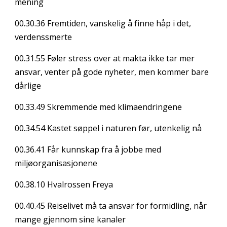
mening
00.30.36
Fremtiden, vanskelig å finne håp i det,
verdenssmerte
00.31.55
Føler stress over at makta ikke tar mer
ansvar, venter på gode nyheter, men kommer bare
dårlige
00.33.49
Skremmende med klimaendringene
00.34.54
Kastet søppel i naturen før, utenkelig nå
00.36.41
Får kunnskap fra å jobbe med
miljøorganisasjonene
00.38.10
Hvalrossen Freya
00.40.45
Reiselivet må ta ansvar for formidling, når
mange gjennom sine kanaler