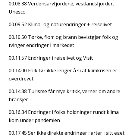
00.08.38
Verdensarvfjordene, vestlandsfjorder,
Unesco
00.09.52
Klima- og naturendringer + reiselivet
00.10.50
Tørke, flom og brann bevistgjør folk og
tvinger endringer i markedet
00.11.57
Endringer i reiselivet og Visit
00.14.00
Folk tør ikke lenger å si at klimkrisen er
overdrevet
00.14.38
Turisme får mye kritkk, verner om andre
bransjer
00.16.34
Endringer i folks holdninger rundt klima
kom under pandemien
00.17.45
Ser ikke direkte endringer i arter i sitt eget