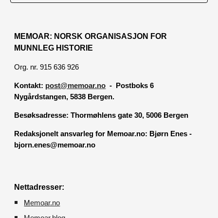
MEMOAR: NORSK ORGANISASJON FOR
MUNNLEG HISTORIE
Org. nr. 915 636 926
Kontakt:
post@memoar.no
- Postboks 6
Nygårdstangen, 5838 Bergen.
Besøksadresse:
Thormøhlens gate 30, 5006 Bergen
Redaksjonelt ansvarleg for Memoar.no: Bjørn Enes -
bjorn.enes@memoar.no
Nettadresser:
M
emoar.no