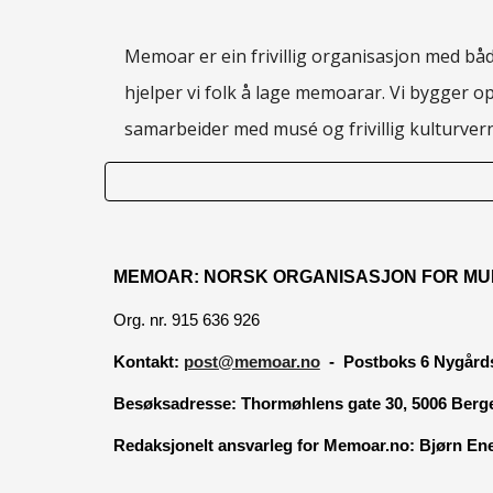
Memoar er ein frivillig organisasjon med både
hjelper vi folk å lage memoarar. Vi bygger o
samarbeider med musé og frivillig kulturve
MEMOAR: NORSK ORGANISASJON FOR MU
Org. nr. 915 636 926
Kontakt:
post@memoar.no
- Postboks 6 Nygårds
Besøksadresse:
Thormøhlens gate 30, 5006 Berg
Redaksjonelt ansvarleg for Memoar.no: Bjørn E