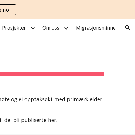
e.no
ion
Prosjekter
Om oss
Migrasjonsminne
øte og ei opptaksøkt med primærkjelder 
dei bli publiserte her. 