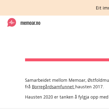
Eit im
Sk
memoar.no
Samarbeidet mellom Memoar, Østfoldmusee
frå 
Borregårdsamfunnet 
hausten 2017. 
Hausten 2020 er tanken å fylgja opp med n