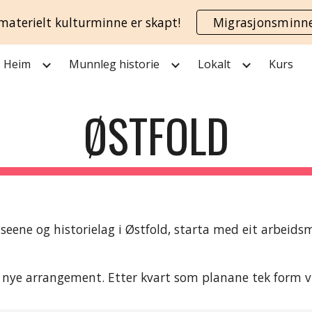
materielt kulturminne er skapt!
Migrasjonsminn
ip to main content
Skip to navigat
Heim
Munnleg historie
Lokalt
Kurs
ØSTFOLD
ne og historielag i Østfold, starta med eit arbeidsm
ye arrangement. Etter kvart som planane tek form vil 