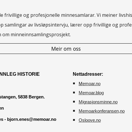
 frivillige og profesjonelle minnesamlarar. Vi meiner livshis
pp samlingar av livsløpsintervju, lærer opp frivillige og pro
rn om minneinnsamlingsprosjekt.
Meir om oss
NNLEG HISTORIE
Nettadresser:
M
emoar.no
Memoar.blog
tangen, 5838 Bergen.
M
igrasjonsminne.no
en
Memoarkonferansen
,no
nes - bjorn.enes@memoar.no
O
sloove.no