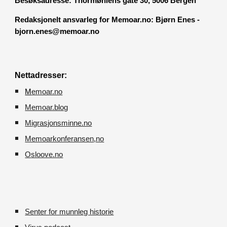
Besøksadresse:
Thormøhlens gate 30, 5006 Bergen
Redaksjonelt ansvarleg for Memoar.no: Bjørn Enes -
bjorn.enes@memoar.no
Nettadresser:
M
emoar.no
Memoar.blog
M
igrasjonsminne.no
Memoarkonferansen
,no
O
sloove.no
Senter for munnleg historie