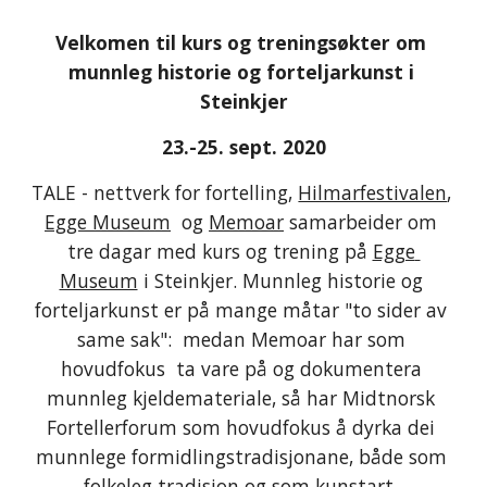
Velkomen til kurs og treningsøkter om 
munnleg historie og forteljarkunst i 
Steinkjer
 23.-25. sept. 2020
TALE - nettverk for fortelling, 
Hilmarfestivalen
, 
Egge Museum
  og 
Memoar
 samarbeider om 
tre dagar med kurs og trening på 
Egge 
Museum
 i Steinkjer. Munnleg historie og 
forteljarkunst er på mange måtar "to sider av 
same sak":  medan Memoar har som 
hovudfokus  ta vare på og dokumentera 
munnleg kjeldemateriale, så har Midtnorsk 
Fortellerforum som hovudfokus å dyrka dei 
munnlege formidlingstradisjonane, både som 
folkeleg tradisjon og som kunstart. 