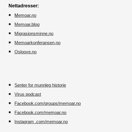
Nettadresser:
M
emoar.no
Memoar.blog
M
igrasjonsminne.no
Memoarkonferansen
,no
O
sloove.no
Senter for munnleg historie
Virus podcast
Facebook.com/groups/memoar.no
Facebook.com/memoar.no
Instagram .com/memoar.no