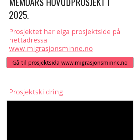
MEMOARS HOVUDPROSJEKT I
2025.
Prosjektet har eiga prosjektside på
nettadressa
www.migrasjonsminne.no
Gå til prosjektsida www.migrasjonsminne.no
Prosjektskildring