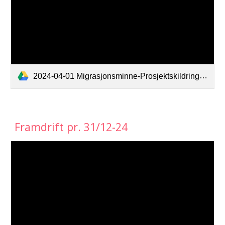
2024-04-01 Migrasjonsminne-Prosjektskildring til Sparebankstifelsen DNB.pdf
Framdrift pr. 31/12-24