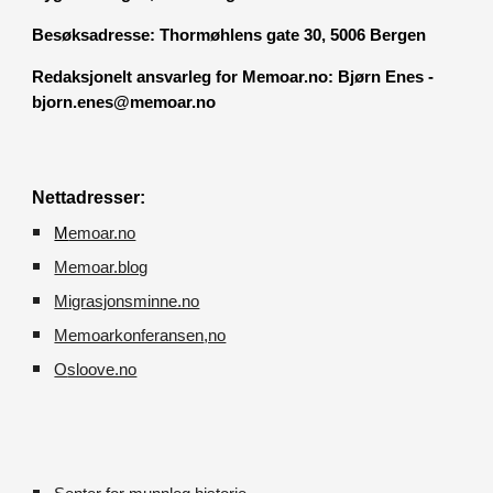
Besøksadresse:
Thormøhlens gate 30, 5006 Bergen
Redaksjonelt ansvarleg for Memoar.no: Bjørn Enes -
bjorn.enes@memoar.no
Nettadresser:
M
emoar.no
Memoar.blog
M
igrasjonsminne.no
Memoarkonferansen
,no
O
sloove.no