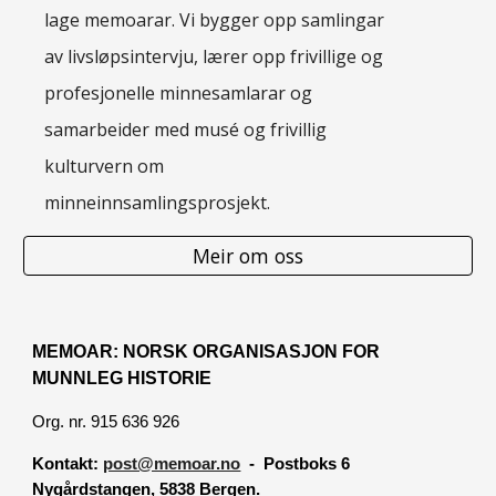
lage memoarar. Vi bygger opp samlingar
av livsløpsintervju, lærer opp frivillige og
profesjonelle minnesamlarar og
samarbeider med musé og frivillig
kulturvern om
minneinnsamlingsprosjekt.
Meir om oss
MEMOAR: NORSK ORGANISASJON FOR
MUNNLEG HISTORIE
Org. nr. 915 636 926
Kontakt:
post@memoar.no
- Postboks 6
Nygårdstangen, 5838 Bergen.