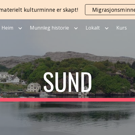
materielt kulturminne er skapt!
Migrasjonsminn
ip to main content
Skip to navigat
Heim
Munnleg historie
Lokalt
Kurs
SUND