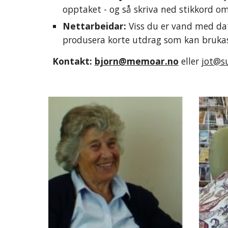
opptaket - og så skriva ned stikkord o
Nettarbeidar: 
Viss du er vand med dat
produsera korte utdrag som kan brukas
Kontakt: 
bjorn@memoar.no
eller 
jot@s