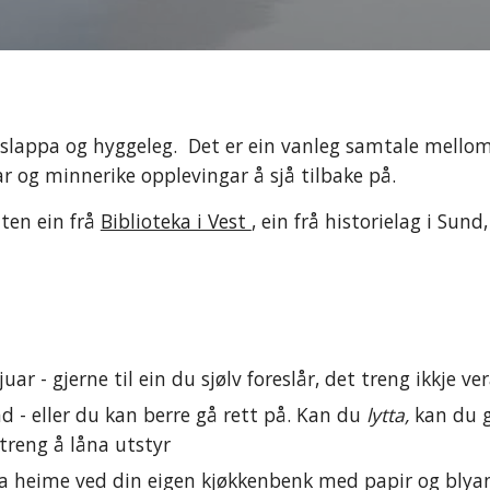
slappa og hyggeleg.  Det er ein vanleg samtale mellom e
ar og minnerike opplevingar å sjå tilbake på. 
ten ein frå 
Biblioteka i Vest 
, ein frå historielag i Sund,
 
juar - gjerne til ein du sjølv foreslår, det treng ikkje ver
d - eller du kan berre gå rett på. Kan du 
lytta, 
kan du g
treng å låna utstyr
ja heime ved din eigen kjøkkenbenk med papir og blyan