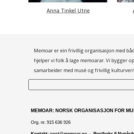
Anna Tinkel Utne
Memoar er ein frivillig organisasjon med både
hjelper vi folk å lage memoarar. Vi bygger o
samarbeider med musé og frivillig kulturve
MEMOAR: NORSK ORGANISASJON FOR MU
Org. nr. 915 636 926
Kontakt:
post@memoar.no
- Postboks 6 Nygårds