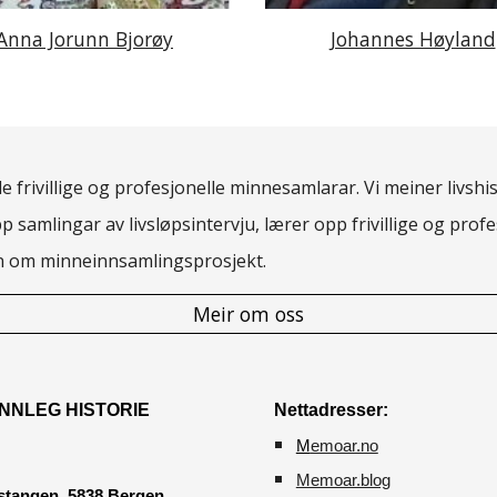
Anna Jorunn Bjorøy
Johannes Høyland
 frivillige og profesjonelle minnesamlarar. Vi meiner livshis
pp samlingar av livsløpsintervju, lærer opp frivillige og pro
rn om minneinnsamlingsprosjekt.
Meir om oss
NNLEG HISTORIE
Nettadresser:
M
emoar.no
Memoar.blog
tangen, 5838 Bergen.