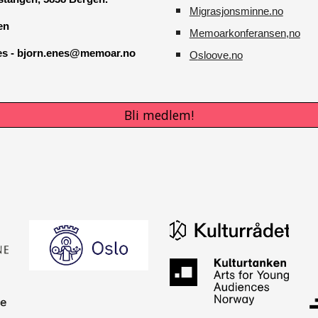
M
igrasjonsminne.no
en
Memoarkonferansen
,no
nes - bjorn.enes@memoar.no
O
sloove.no
Bli medlem!