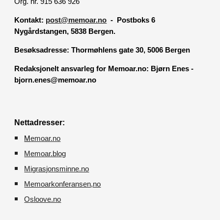
Org. nr. 915 636 926
Kontakt:
post@memoar.no
- Postboks 6
Nygårdstangen, 5838 Bergen.
Besøksadresse:
Thormøhlens gate 30, 5006 Bergen
Redaksjonelt ansvarleg for Memoar.no: Bjørn Enes -
bjorn.enes@memoar.no
Nettadresser:
M
emoar.no
Memoar.blog
M
igrasjonsminne.no
Memoarkonferansen
,no
O
sloove.no