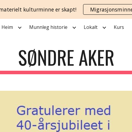
materielt kulturminne er skapt!
Migrasjonsminn
ip to main content
Skip to navigat
Heim
Munnleg historie
Lokalt
Kurs
SØNDRE AKER