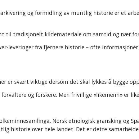
kivering og formidling av muntlig historie er et arbeid
nt til tradisjonelt kildemateriale om samtid og nær f
ver-leveringer fra fjernere historie – ofte informasjo
oner er svært viktige dersom det skal lykkes å bygge op
 forvaltere og forskere. Men frivillige «likemenn» er l
olkeminnesamlinga, Norsk etnologisk gransking og Spa
ig historie over hele landet. Det er dette samarbeide