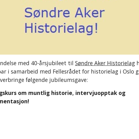
indelse med 40-årsjubileet til
Søndre Aker Historielag
h
r i samarbeid med Fellesrådet for historielag i Oslo 
overbringe følgende jubileumsgave:
gskurs om muntlig historie, intervjuopptak og
mentasjon!