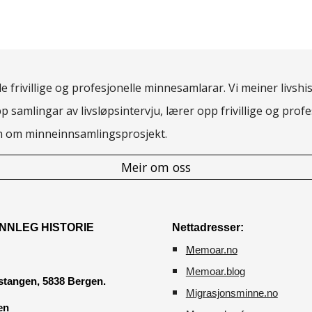
 frivillige og profesjonelle minnesamlarar. Vi meiner livshis
pp samlingar av livsløpsintervju, lærer opp frivillige og pro
rn om minneinnsamlingsprosjekt.
Meir om oss
NNLEG HISTORIE
Nettadresser:
M
emoar.no
Memoar.blog
tangen, 5838 Bergen.
M
igrasjonsminne.no
en