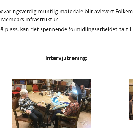
at bevaringsverdig muntlig materiale blir avlevert Fo
 i Memoars infrastruktur.
på plass, kan det spennende formidlingsarbeidet ta til!
Intervjutrening: