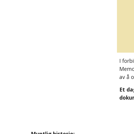
I forb
Memoa
av å 
Et da
doku
Muntlig historie: