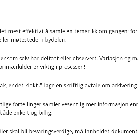
et mest effektivt å samle en tematikk om gangen: for 
 eller møtesteder i bydelen.
er som selv har deltatt eller observert. Variasjon og 
primærkilder er viktig i prosessen!
k, er det klokt å lage en skriftlig avtale om arkiverin
ge fortellinger samler vesentlig mer informasjon enn sk
både enkelt og billig.
iler skal bli bevaringsverdige, må innholdet dokumenter