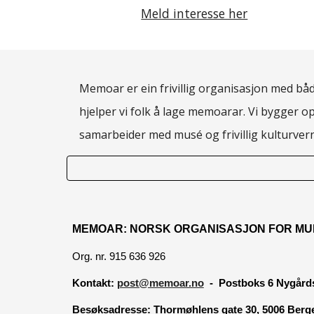
Meld interesse her
Memoar er ein frivillig organisasjon med både
hjelper vi folk å lage memoarar. Vi bygger o
samarbeider med musé og frivillig kulturve
MEMOAR: NORSK ORGANISASJON FOR MU
Org. nr. 915 636 926
Kontakt:
post@memoar.no
- Postboks 6 Nygårds
Besøksadresse:
Thormøhlens gate 30, 5006 Berg