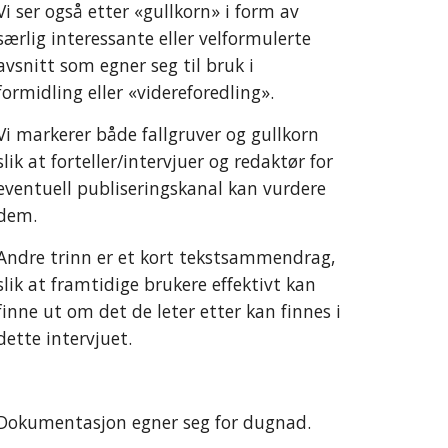
Vi ser også etter «gullkorn» i form av
særlig interessante eller velformulerte
avsnitt som egner seg til bruk i
formidling eller «videreforedling».
Vi markerer både fallgruver og gullkorn
slik at forteller/intervjuer og redaktør for
eventuell publiseringskanal kan vurdere
dem.
Andre trinn er et kort tekstsammendrag,
slik at framtidige brukere effektivt kan
finne ut om det de leter etter kan finnes i
dette intervjuet.
Dokumentasjon egner seg for dugnad.