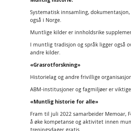
Systematisk innsamling, dokumentasjon, ar
også i Norge.
Muntlige kilder er innholdsrike suppleme
I muntlig tradisjon og språk ligger også o
andre kilder.
«Grasrotforskning»
Historielag og andre frivillige organisasj
ABM-institusjoner og fagmiljøer er viktige
«Muntlig historie for alle»
Fram til juli 2022 samarbeider Memoar, F
å øke kompetanse og aktivitet innen muntl
treningsdager gratis.