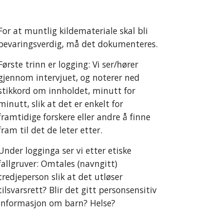
For at muntlig kildemateriale skal bli
bevaringsverdig, må det dokumenteres.
Første trinn er logging: Vi ser/hører
gjennom intervjuet, og noterer ned
stikkord om innholdet, minutt for
minutt, slik at det er enkelt for
framtidige forskere eller andre å finne
fram til det de leter etter.
Under logginga ser vi etter etiske
fallgruver: Omtales (navngitt)
tredjeperson slik at det utløser
tilsvarsrett? Blir det gitt personsensitiv
informasjon om barn? Helse?