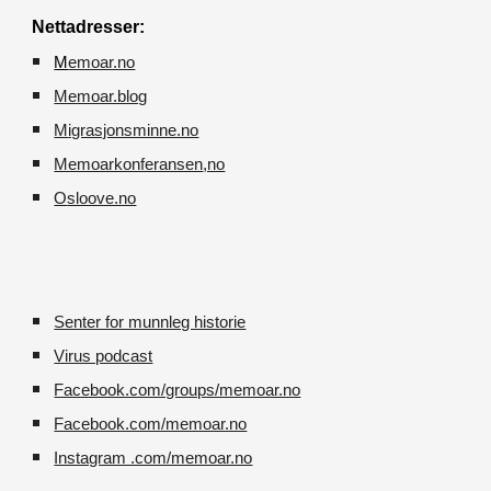
Nettadresser:
M
emoar.no
Memoar.blog
M
igrasjonsminne.no
Memoarkonferansen
,no
O
sloove.no
Senter for munnleg historie
Virus podcast
Facebook.com/groups/memoar.no
Facebook.com/memoar.no
Instagram .com/memoar.no