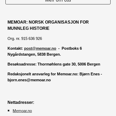
MEMOAR: NORSK ORGANISASJON FOR
MUNNLEG HISTORIE
Org. nr. 915 636 926
Kontakt:
post@memoar.no
- Postboks 6
Nygårdstangen, 5838 Bergen.
Besøksadresse:
Thormøhlens gate 30, 5006 Bergen
Redaksjonelt ansvarleg for Memoar.no: Bjørn Enes -
bjorn.enes@memoar.no
Nettadresser:
M
emoar.no