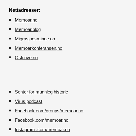
Nettadresser:
M
emoar.no
Memoar.blog
M
igrasjonsminne.no
Memoarkonferansen
,no
O
sloove.no
Senter for munnleg historie
Virus podcast
Facebook.com/groups/memoar.no
Facebook.com/memoar.no
Instagram .com/memoar.no