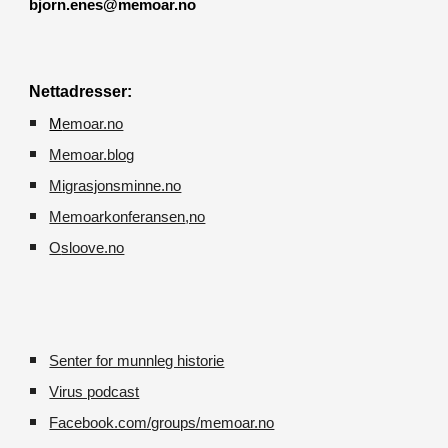
bjorn.enes@memoar.no
Nettadresser:
M
emoar.no
Memoar.blog
M
igrasjonsminne.no
Memoarkonferansen
,no
O
sloove.no
Senter for munnleg historie
Virus podcast
Facebook.com/groups/memoar.no