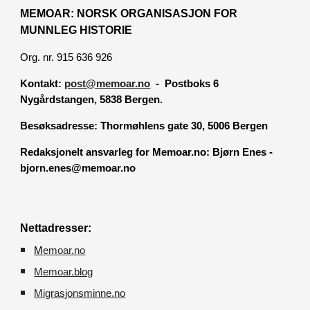
MEMOAR: NORSK ORGANISASJON FOR
MUNNLEG HISTORIE
Org. nr. 915 636 926
Kontakt:
post@memoar.no
- Postboks 6
Nygårdstangen, 5838 Bergen.
Besøksadresse:
Thormøhlens gate 30, 5006 Bergen
Redaksjonelt ansvarleg for Memoar.no: Bjørn Enes -
bjorn.enes@memoar.no
Nettadresser:
M
emoar.no
Memoar.blog
M
igrasjonsminne.no