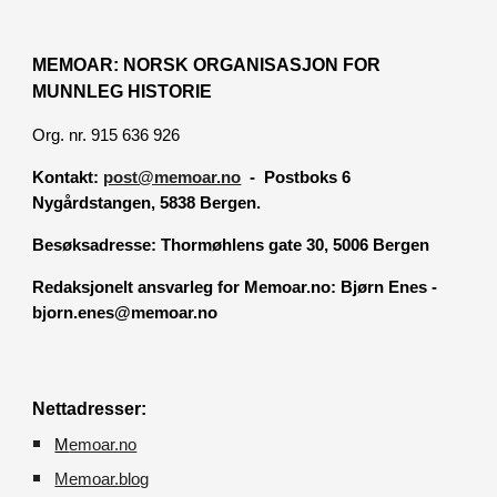
MEMOAR: NORSK ORGANISASJON FOR
MUNNLEG HISTORIE
Org. nr. 915 636 926
Kontakt:
post@memoar.no
- Postboks 6
Nygårdstangen, 5838 Bergen.
Besøksadresse:
Thormøhlens gate 30, 5006 Bergen
Redaksjonelt ansvarleg for Memoar.no: Bjørn Enes -
bjorn.enes@memoar.no
Nettadresser:
M
emoar.no
Memoar.blog