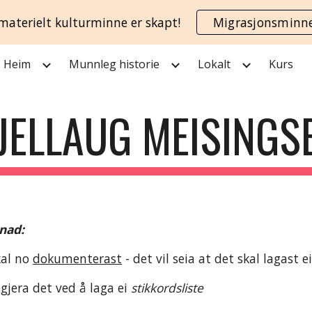
materielt kulturminne er skapt!
Migrasjonsminn
ip to main content
Skip to navigat
Heim
Munnleg historie
Lokalt
Kurs
JELLAUG MEISINGS
gnad:
al no 
dokumenterast
 - det vil seia at det skal lagast 
jera det ved å laga ei 
stikkordsliste 