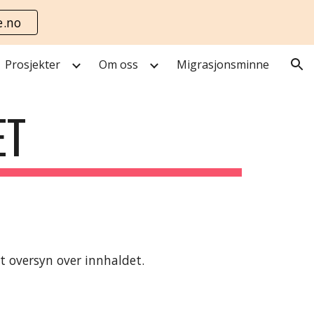
e.no
ion
Prosjekter
Om oss
Migrasjonsminne
ET
eit oversyn over innhaldet. 