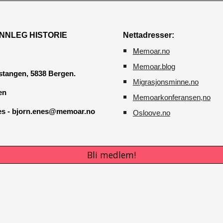
NNLEG HISTORIE
Nettadresser:
M
emoar.no
Memoar.blog
tangen, 5838 Bergen.
M
igrasjonsminne.no
en
Memoarkonferansen
,no
nes - bjorn.enes@memoar.no
O
sloove.no
Bli medlem!