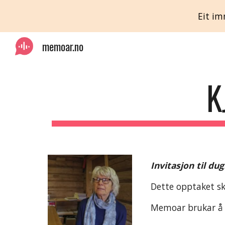
Eit im
Sk
memoar.no
K
Invitasjon til du
Dette opptaket sk
Memoar brukar å g