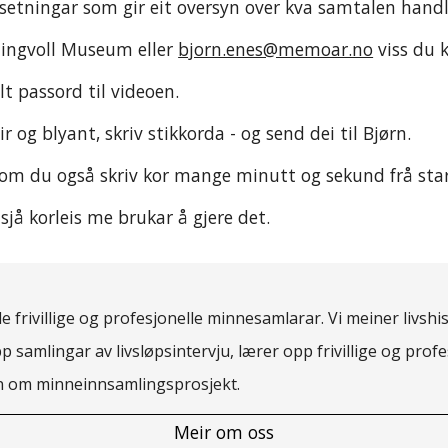
ortsetningar som gir eit oversyn over kva samtalen han
ingvoll Museum eller 
bjorn.enes@memoar.no
 viss du 
t passord til videoen. 
 og blyant, skriv stikkorda - og send dei til Bjørn.
r om du også skriv kor mange minutt og sekund frå sta
 sjå korleis me brukar å gjere det.  
 frivillige og profesjonelle minnesamlarar. Vi meiner livshis
pp samlingar av livsløpsintervju, lærer opp frivillige og pro
rn om minneinnsamlingsprosjekt.
Meir om oss