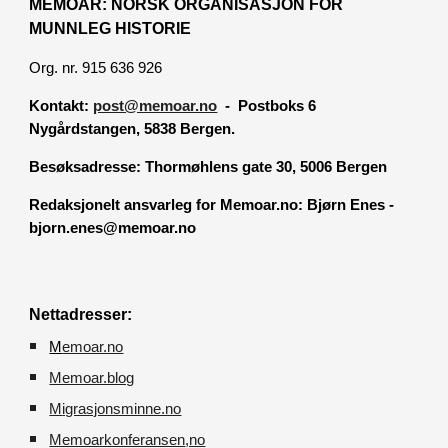
MEMOAR: NORSK ORGANISASJON FOR
MUNNLEG HISTORIE
Org. nr. 915 636 926
Kontakt:
post@memoar.no
- Postboks 6
Nygårdstangen, 5838 Bergen.
Besøksadresse:
Thormøhlens gate 30, 5006 Bergen
Redaksjonelt ansvarleg for Memoar.no: Bjørn Enes -
bjorn.enes@memoar.no
Nettadresser:
M
emoar.no
Memoar.blog
M
igrasjonsminne.no
Memoarkonferansen
,no