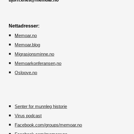
bjorn.enes@memoar.no
Nettadresser:
M
emoar.no
Memoar.blog
M
igrasjonsminne.no
Memoarkonferansen
,no
O
sloove.no
Senter for munnleg historie
Virus podcast
Facebook.com/groups/memoar.no