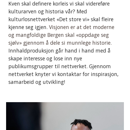
Kven skal definere korleis vi skal videreføre
kulturarven og historia vår?
Med
kulturlosnettverket «Det store vi» skal fleire
kjenne seg igjen.
Visjonen er at det moderne
og mangfoldige Bergen skal «oppdage seg
sjølv» gjennom å dele si munnlege historie.
Innhaldproduksjon går hand i hand med å
skape interesse og lose inn nye
publikumsgrupper til nettverket.
Gjennom
nettverket knyt
e
r vi kontakt
a
r for inspirasjon,
samarbeid og utvikling!