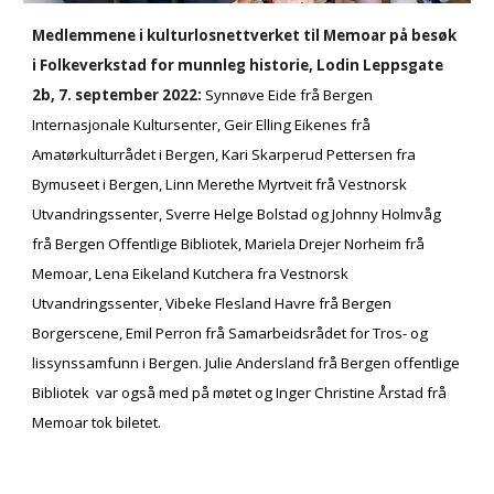
Medlemmene i kulturlosnettverket til Memoar på besøk
i Folkeverkstad for munnleg historie, Lodin Leppsgate
2b, 7. september 2022:
Synnøve Eide frå
Bergen
Internasjonale Kultursenter, Geir Elling Eikenes frå
Amatørkulturrådet i Bergen, Kari Skarperud Pettersen fra
Bymuseet i Bergen, Linn Merethe Myrtveit frå Vestnorsk
Utvandringssenter, Sverre Helge Bolstad og Johnny Holmvåg
frå Bergen Offentlige Bibliotek, Mariela Drejer Norheim frå
Memoar, Lena Eikeland Kutchera fra Vestnorsk
Utvandringssenter, Vibeke Flesland Havre frå Bergen
Borgerscene, Emil Perron frå Samarbeidsrådet for Tros- og
lissynssamfunn i Bergen. Julie Andersland frå Bergen offentlige
Bibliotek var også med på møtet og Inger Christine Årstad frå
Memoar tok biletet.