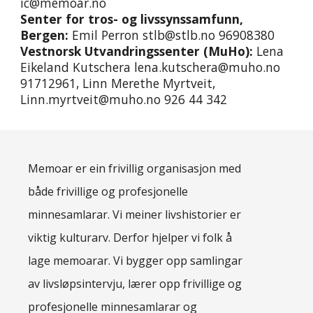
ic@memoar.no
Senter for tros- og livssynssamfunn,
Bergen:
Emil Perron
stlb@stlb.no 96908380
Vestnorsk Utvandringssenter (MuHo):
Lena
Eikeland Kutschera
lena.kutschera@muho.no
91712961, Linn Meret
he Myrtveit,
Linn.myrtveit@muho.no 926 44 342
Memoar er ein frivillig organisasjon med
både frivillige og profesjonelle
minnesamlarar. Vi meiner livshistorier er
viktig kulturarv. Derfor hjelper vi folk å
lage memoarar. Vi bygger opp samlingar
av livsløpsintervju, lærer opp frivillige og
profesjonelle minnesamlarar og