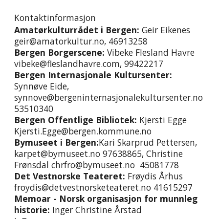
Kontaktinformasjon
Amatørkulturrådet i Bergen:
Geir Eikenes
geir@amatorkultur.no
, 46913258
Bergen Borgerscene:
Vibeke Flesland Havre
vibeke@fleslandhavre.com
, 99422217
Bergen Internasjonale Kultursenter:
Synnøve Eide,
synnove@bergeninternasjonalekultursenter.no
53510340
Bergen Offentlige Bibliotek:
Kjersti Egge
Kjersti.Egge@bergen.kommune.no
Bymuseet i Bergen:
K
ari
S
karprud
P
ettersen,
karpet@bymuseet.no
97638865, Christine
Frønsdal
chrfro@bymuseet.no 45081778
Det Vestnorske Teateret:
Frøydis Århus
froydis@detvestnorsketeateret.no 41615297
Memoar - Norsk organisasjon for munnleg
historie:
Inger Christine Årstad