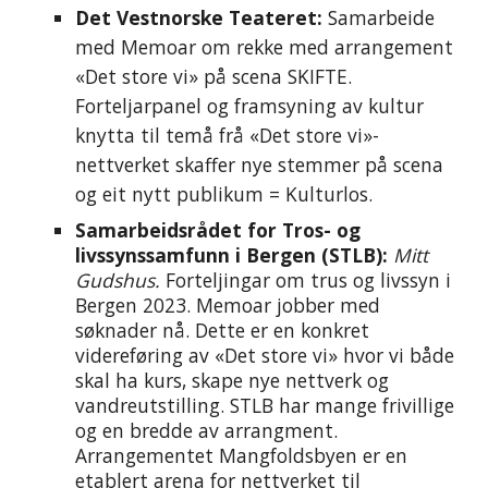
Det Vestnorske Teateret
:
Sam
arbeide
med
Memoar om
rekke med arrangement
«Det store vi» på scena SKIFTE.
Forteljarpanel og framsyning av kultur
knytta til te
må frå «Det store vi»-
nettverket
skaffer nye stemmer på scena
og eit nytt publikum =
K
ulturlos.
Samarbeidsrådet for Tros- og
livssynssamfunn i Bergen (
STLB)
:
Mitt
Gudshus.
Forteljingar om trus og livssyn i
Bergen 2023. Memoar jobber med
søknader nå. Dette er en konkret
videreføring av «Det store vi» hvor vi både
skal ha kurs, skape nye nettverk og
vandreutstilling. STLB har mange frivillige
og en bredde av arrangment.
Arrangementet Mangfoldsbyen er en
etablert arena for nettverket til